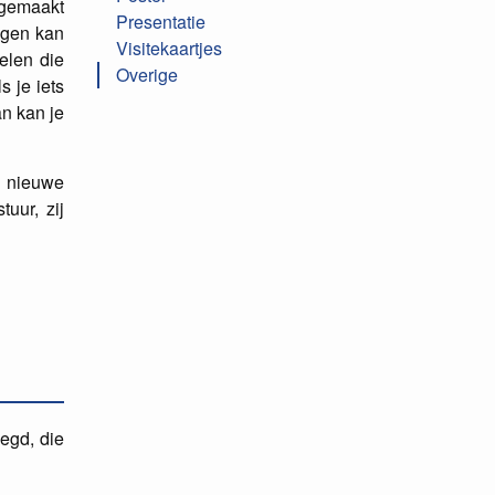
 gemaakt
Presentatie
ragen kan
Visitekaartjes
delen die
Overige
s je iets
an kan je
e nieuwe
tuur, zij
egd, die