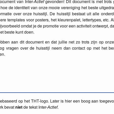
ldocument van Inter-
Actief
gevonden! Dit document is met trots
 is hoe de identiteit van onze mooie vereniging het beste uitged
rmatie over onze huisstijl. De huisstijl bestaat uit alle onder
ere templates voor posters, het kleurenpalet, lettertypes, etc. Al
bijvoorbeeld omdat je de promotie voor een activiteit ontwerpt, d
het beste kunt doen.
bben aan dit document en dat jullie net zo trots zijn op onz
 nog vragen over de huisstijl neem dan contact op met het bes
en.
ebaseerd op het THT-logo. Later is hier een boog aan toegevo
rk bevat
niet
de tekst Inter-
Actief
.