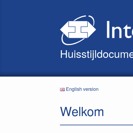
Huisstijldocum
English version
Welkom