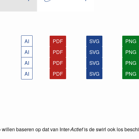
AI
PDF
SVG
PNG
AI
PDF
SVG
PNG
AI
PDF
SVG
PNG
AI
PDF
SVG
PNG
willen baseren op dat van Inter-
Actief
is de swirl ook los besch