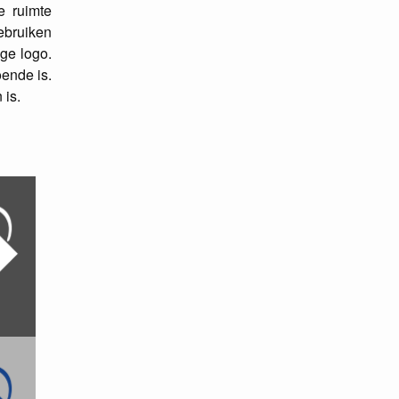
e ruimte
gebruiken
ge logo.
oende is.
 is.